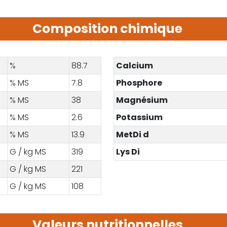
Composition chimique
%
88.7
Calcium
% MS
7.8
Phosphore
% MS
38
Magnésium
% MS
2.6
Potassium
% MS
13.9
MetDi d
G / kg MS
319
Lys Di
G / kg MS
221
G / kg MS
108
Valeurs nutritionnelles