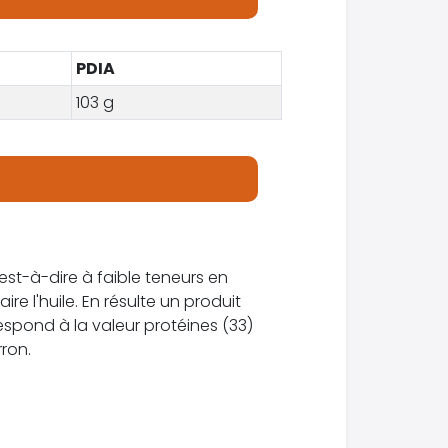
PDIA
103 g
'est-à-dire à faible teneurs en
re l'huile. En résulte un produit
espond à la valeur protéines (33)
rron.