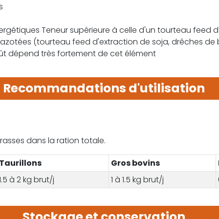
s
ergétiques Teneur supérieure à celle d'un tourteau feed d
azotées (tourteau feed d'extraction de soja, drêches de 
oût dépend très fortement de cet élément
Recommandations d'utilisation
asses dans la ration totale.
Taurillons
Gros bovins
1.5 à 2 kg brut/j
1 à 1.5 kg brut/j
Stockage et conservation