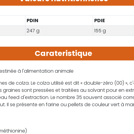
PDIN
PDIE
247 g
155 g
Carateristique
stinée à l'alimentation animale
es de colza. Le colza utilisé est dit « double-zéro (00) », c
 graines sont pressées et traitées au solvant pour en extrai
teau feed d'extraction. Le nombre 35 souvent associé corr
ut. Il se présente en farine ou pellets de couleur vert à ma
(méthionine)