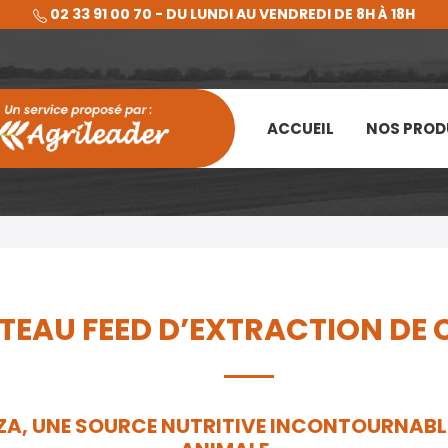
02 33 91 00 70 - DU LUNDI AU VENDREDI DE 8H À 18H
ACCUEIL
NOS PROD
TEAU FEED D’EXTRACTION DE 
ZA, UNE SOURCE NUTRITIVE INCONTOURNABL