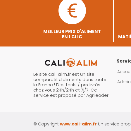
MEILLEUR PRIX D'ALIMENT
EN 1 CLIC
MATIÈ
Servi
Accuei
Le site cali-alim.fr est un site
comparatif d'aliments dans toute
Admini
la France ! Des tarifs / prix livrés
chez vous 24h/24h et 7j/7. Ce
service est proposé par Agrileader
© Copyright
www.cali-alim.fr
Un service pro