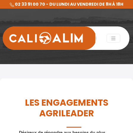
02 33 91 00 70 - DU LUNDI AU VENDREDI DE 8H À 18H
LES ENGAGEMENTS
AGRILEADER
Désireux de répondre aux besoins du plus