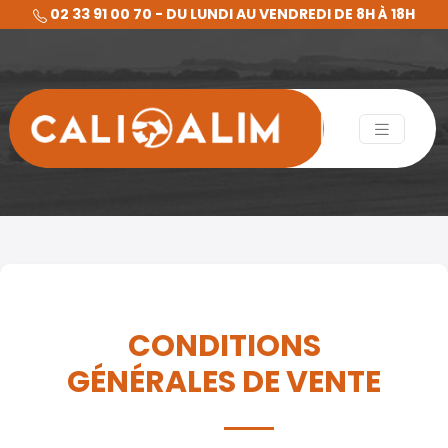
02 33 91 00 70 - DU LUNDI AU VENDREDI DE 8H À 18H
CONDITIONS
GÉNÉRALES DE VENTE