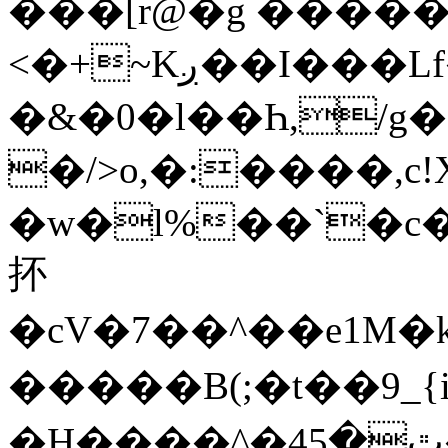
���[r@�g �����
<�+~Kږ��I���Lf���X%
�&�0�l��Һ,/g�
�/>o,�:����,c!
�w�l%��`�c��
抔
�cV�7��^��e1M�k
�����B(;�t��9_{i
�H����^�ٿ�45��K���\��g�:�?