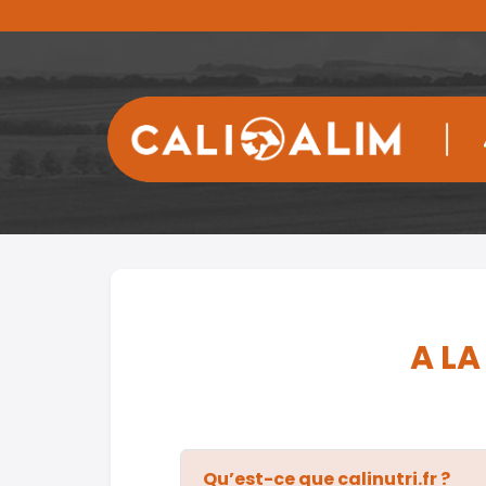
A LA
Qu’est-ce que calinutri.fr ?