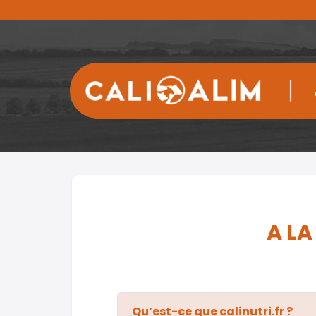
A LA
Qu’est-ce que calinutri.fr ?