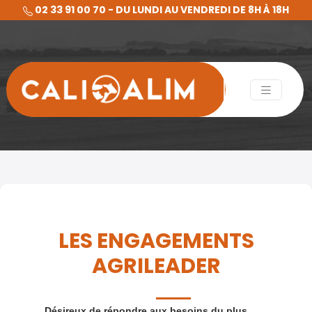
02 33 91 00 70 - DU LUNDI AU VENDREDI DE 8H À 18H
LES ENGAGEMENTS
AGRILEADER
Désireux de répondre aux besoins du plus