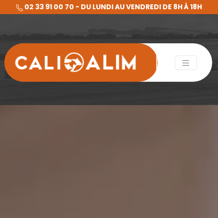
02 33 91 00 70 - DU LUNDI AU VENDREDI DE 8H À 18H