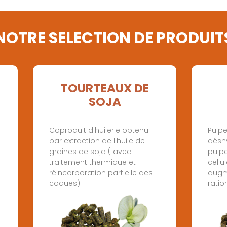
NOTRE SELECTION DE PRODUIT
TOURTEAUX DE
SOJA
Coproduit d'huilerie obtenu
Pulp
par extraction de l'huile de
désh
graines de soja ( avec
pulpe
traitement thermique et
cellu
réincorporation partielle des
augme
coques).
ratio