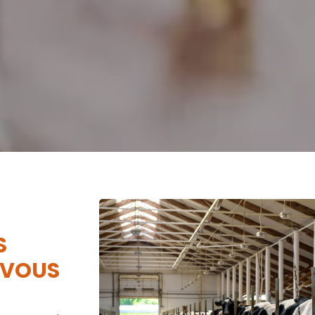
S
 VOUS