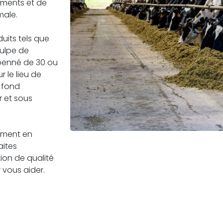
liments et de
male.
its tels que
pulpe de
 benné de 30 ou
r le lieu de
n fond
r et sous
tement en
aites
ion de qualité
 vous aider.