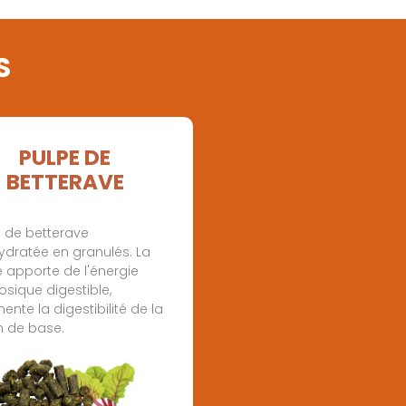
S
PULPE DE
BETTERAVE
e de betterave
ydratée en granulés. La
 apporte de l'énergie
losique digestible,
nte la digestibilité de la
n de base.