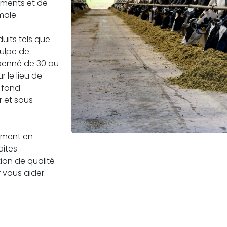
liments et de
male.
its tels que
pulpe de
 benné de 30 ou
r le lieu de
n fond
r et sous
tement en
aites
ion de qualité
 vous aider.