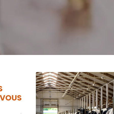
S
 VOUS