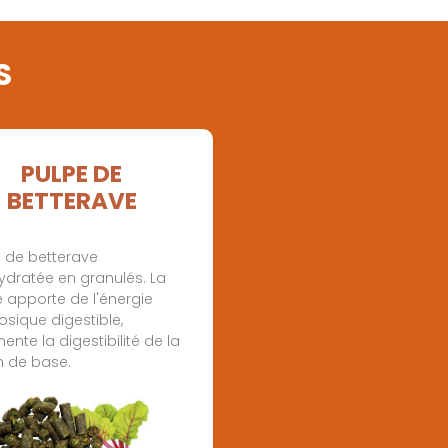
S
PULPE DE
BETTERAVE
e de betterave
ydratée en granulés. La
 apporte de l'énergie
losique digestible,
nte la digestibilité de la
n de base.