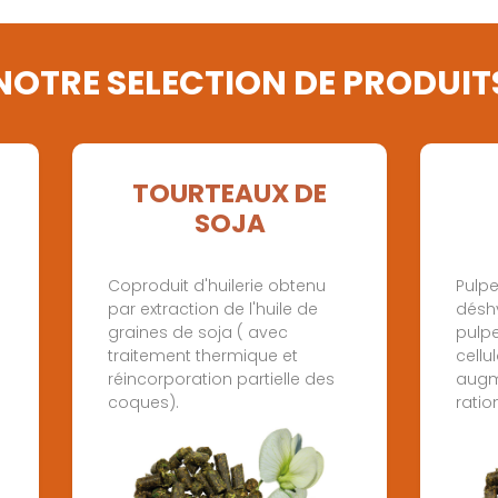
NOTRE SELECTION DE PRODUIT
TOURTEAUX DE
SOJA
Coproduit d'huilerie obtenu
Pulp
par extraction de l'huile de
désh
graines de soja ( avec
pulpe
traitement thermique et
cellu
réincorporation partielle des
augme
coques).
ratio