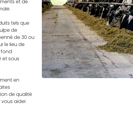
liments et de
male.
its tels que
pulpe de
 benné de 30 ou
r le lieu de
n fond
r et sous
tement en
aites
ion de qualité
 vous aider.