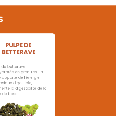
S
PULPE DE
BETTERAVE
e de betterave
ydratée en granulés. La
 apporte de l'énergie
losique digestible,
nte la digestibilité de la
n de base.