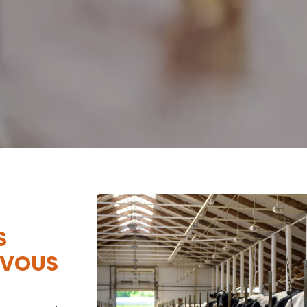
S
 VOUS