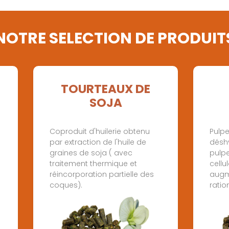
NOTRE SELECTION DE PRODUIT
TOURTEAUX DE
SOJA
Coproduit d'huilerie obtenu
Pulp
par extraction de l'huile de
désh
graines de soja ( avec
pulpe
traitement thermique et
cellu
réincorporation partielle des
augme
coques).
ratio