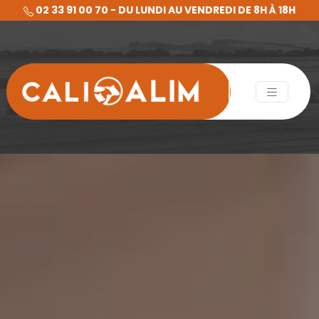
02 33 91 00 70 - DU LUNDI AU VENDREDI DE 8H À 18H