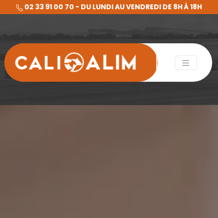
02 33 91 00 70 - DU LUNDI AU VENDREDI DE 8H À 18H